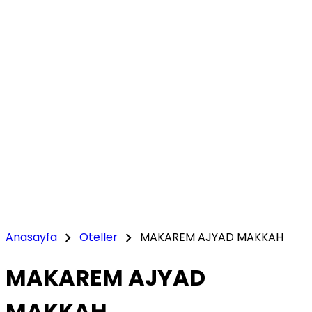
chevron_right
chevron_right
Anasayfa
Oteller
MAKAREM AJYAD MAKKAH
MAKAREM AJYAD
MAKKAH