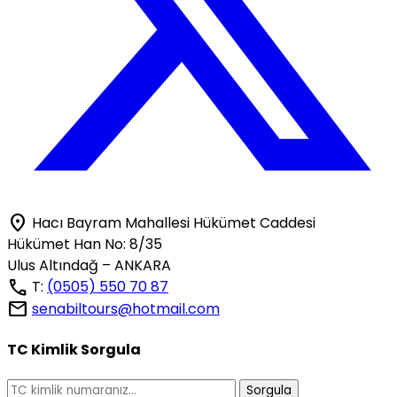
location_on
Hacı Bayram Mahallesi Hükümet Caddesi
Hükümet Han No: 8/35
Ulus Altındağ – ANKARA
call
T:
(0505) 550 70 87
mail
senabiltours@hotmail.com
TC Kimlik Sorgula
Sorgula