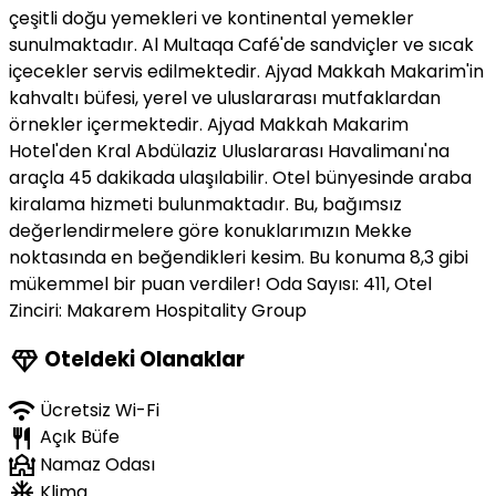
çeşitli doğu yemekleri ve kontinental yemekler
sunulmaktadır. Al Multaqa Café'de sandviçler ve sıcak
içecekler servis edilmektedir. Ajyad Makkah Makarim'in
kahvaltı büfesi, yerel ve uluslararası mutfaklardan
örnekler içermektedir. Ajyad Makkah Makarim
Hotel'den Kral Abdülaziz Uluslararası Havalimanı'na
araçla 45 dakikada ulaşılabilir. Otel bünyesinde araba
kiralama hizmeti bulunmaktadır. Bu, bağımsız
değerlendirmelere göre konuklarımızın Mekke
noktasında en beğendikleri kesim. Bu konuma 8,3 gibi
mükemmel bir puan verdiler! Oda Sayısı: 411, Otel
Zinciri: Makarem Hospitality Group
diamond
Oteldeki Olanaklar
wifi
Ücretsiz Wi-Fi
restaurant
Açık Büfe
mosque
Namaz Odası
ac_unit
Klima