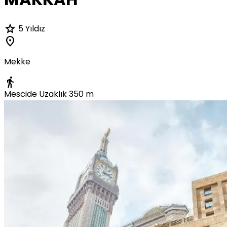
star
5 Yıldız
location_on
Mekke
directions_walk
Mescide Uzaklık
350 m