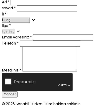
Ad
*
soyad
*
İl
*
expand_more
İlçe
*
expand_more
Email Adresiniz
*
Telefon
*
Mesajınız
*
Gönder
© 2026 Senabil Turizm. Tüm hakları saklıdır.