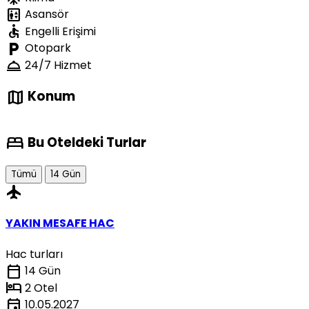
elevator
Asansör
accessible
Engelli Erişimi
local_parking
Otopark
room_service
24/7 Hizmet
map
Konum
bed
Bu Oteldeki Turlar
Tümü
14 Gün
flight
YAKIN MESAFE HAC
Hac turları
calendar_today
14 Gün
hotel
2 Otel
event
10.05.2027