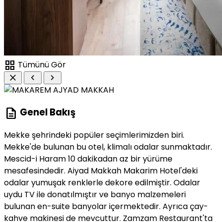
grid_view
Tümünü Gör
close
chevron_left
chevron_right
description
Genel Bakış
Mekke şehrindeki popüler seçimlerimizden biri.
Mekke'de bulunan bu otel, klimalı odalar sunmaktadır.
Mescid-i Haram 10 dakikadan az bir yürüme
mesafesindedir. Aiyad Makkah Makarim Hotel'deki
odalar yumuşak renklerle dekore edilmiştir. Odalar
uydu TV ile donatılmıştır ve banyo malzemeleri
bulunan en-suite banyolar içermektedir. Ayrıca çay-
kahve makinesi de mevcuttur. Zamzam Restaurant'ta