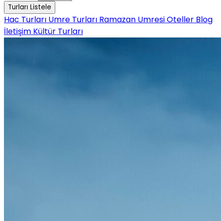
Turları Listele
Hac Turları
Umre Turları
Ramazan Umresi
Oteller
Blog
İletişim
Kültür Turları