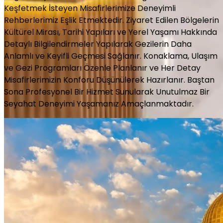
Keşfetmek İsteyen Misafirlerimize Deneyimli
Rehberlerimiz Eşlik Etmektedir. Ziyaret Edilen Bölgelerin
Kültürel Mirası, Tarihi Yapıları ve Yerel Yaşamı Hakkında
Detaylı Bilgilendirmeler Yapılarak Gezilerin Daha
Anlamlı ve Keyifli Geçmesi Sağlanır. Konaklama, Ulaşım
ve Gezi Programları Özenle Planlanır ve Her Detay
Misafirlerimizin Konforu Düşünülerek Hazırlanır. Baştan
Sona Profesyonel Bir Hizmet Sunularak Unutulmaz Bir
Seyahat Deneyimi Yaşamanız Amaçlanmaktadır.