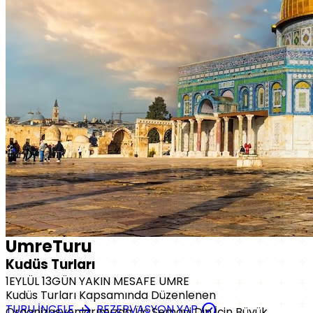
Umre
Turu
Kudüs Turları
1EYLÜL 13GÜN YAKIN MESAFE UMRE
Kudüs Turları Kapsamında Düzenlenen
arrow_forward
check_circle
TURU İNCELE
REZERVASYON YAP
Organizasyonlarımızda Üç Semavi Din İçin Büyük