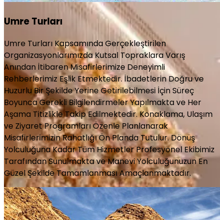
Umre Turları
Umre Turları Kapsamında Gerçekleştirilen
Organizasyonlarımızda Kutsal Topraklara Varış
Anından İtibaren Misafirlerimize Deneyimli
Rehberlerimiz Eşlik Etmektedir. İbadetlerin Doğru ve
Huzurlu Bir Şekilde Yerine Getirilebilmesi İçin Süreç
Boyunca Gerekli Bilgilendirmeler Yapılmakta ve Her
Aşama Titizlikle Takip Edilmektedir. Konaklama, Ulaşım
ve Ziyaret Programları Özenle Planlanarak
Misafirlerimizin Rahatlığı Ön Planda Tutulur. Dönüş
Yolculuğuna Kadar Tüm Hizmetler Profesyonel Ekibimiz
Tarafından Sunulmakta ve Manevi Yolculuğunuzun En
Güzel Şekilde Tamamlanması Amaçlanmaktadır.