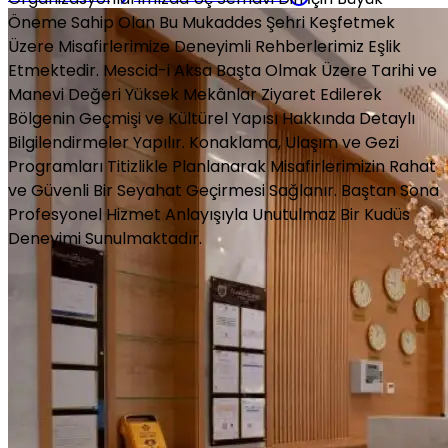
Öneme Sahip Olan Bu Mukaddes Şehri Keşfetmek
Üzere Misafirlerimize Deneyimli Rehberlerimiz Eşlik
Etmektedir. Mescid-i Aksa Başta Olmak Üzere Tarihi ve
Manevi Değeri Yüksek Mekânlar Ziyaret Edilerek
Bölgenin Geçmişi ve Kültürel Yapısı Hakkında Detaylı
Bilgilendirmeler Yapılır. Konaklama, Ulaşım ve Gezi
Programları Titizlikle Planlanarak Misafirlerimizin Rahat
ve Güvenli Bir Seyahat Geçirmesi Sağlanır. Baştan Sona
Profesyonel Hizmet Anlayışıyla Unutulmaz Bir Kudüs
Deneyimi Sunulmaktadır.
UMRE
TURLARI
Firmamızın Türkiye genelinde 20'den fazla şube ve
temsilciliği bulunmaktadır. İstanbul, Bursa, Ankara,
Kayseri, Diyarbakır, Şanlıurfa ve Mardin'den kutsal
topraklara direkt uçuşlarımız mevcuttur. Talep
doğrultusunda diğer illerden de uçuş planlaması